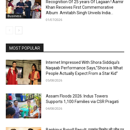
Recognition Of 25 years Of Lagaan ! Aamir
Khan Receives First Commemorative
Album Amitabh Singh Unveils India...
Business
01/07/2026
MOST POPULAR
Internet Impressed With Shora Siddiqui’s
Naqaab Performance Says,”Shora is What
People Actually Expect From a Star Kid”
05/08/2026
Assam Floods 2026: Indus Towers
Supports 1,100 Families via CSR Pragati
04/08/2026
Bankipur Bypoll Result: प्रशांत किशोर की जीत पर