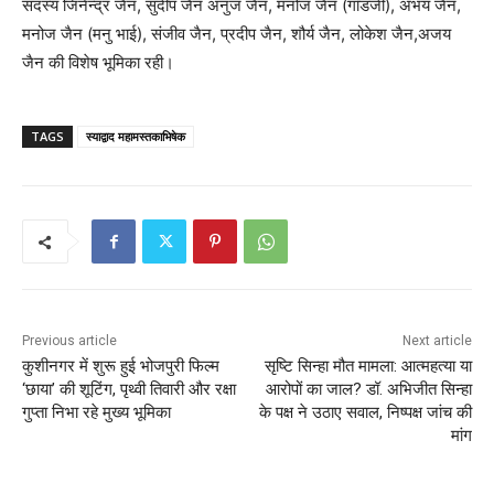
सदस्य जिनेन्द्र जैन, सुदीप जैन अनुज जैन, मनोज जैन (गॉडजी), अभय जैन,
मनोज जैन (मनु भाई), संजीव जैन, प्रदीप जैन, शौर्य जैन, लोकेश जैन,अजय
जैन की विशेष भूमिका रही।
TAGS
स्याद्वाद महामस्तकाभिषेक
Previous article
Next article
कुशीनगर में शुरू हुई भोजपुरी फिल्म
सृष्टि सिन्हा मौत मामला: आत्महत्या या
‘छाया’ की शूटिंग, पृथ्वी तिवारी और रक्षा
आरोपों का जाल? डॉ. अभिजीत सिन्हा
गुप्ता निभा रहे मुख्य भूमिका
के पक्ष ने उठाए सवाल, निष्पक्ष जांच की
मांग