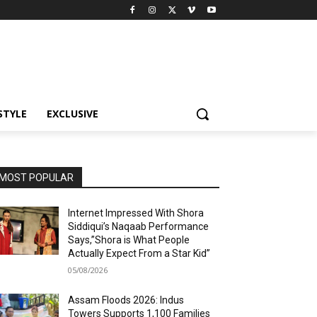
STYLE
EXCLUSIVE
MOST POPULAR
Internet Impressed With Shora
Siddiqui’s Naqaab Performance
Says,”Shora is What People
Actually Expect From a Star Kid”
05/08/2026
Assam Floods 2026: Indus
Towers Supports 1,100 Families